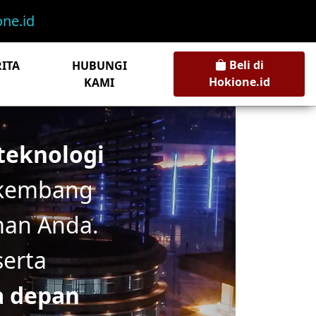
ne.id
Beli di
ITA
HUBUNGI
Hokione.id
KAMI
teknologi
rkembang
man Anda.
erta
 depan