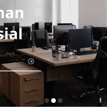
nan
ial