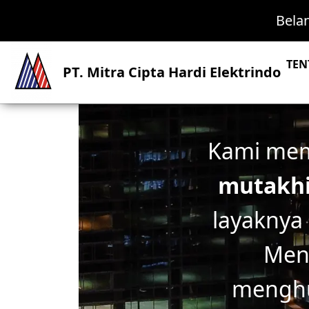
Bela
TEN
PT. Mitra Cipta Hardi Elektrindo
Kami me
mutakh
layaknya
Men
mengh