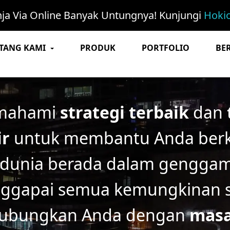
nja Via Online Banyak Untungnya! Kunjungi
Hokio
TANG KAMI
PRODUK
PORTFOLIO
BER
mahami
strategi terbaik
dan
ir
untuk membantu Anda be
 dunia berada dalam gengga
ggapai semua kemungkinan s
ubungkan Anda dengan
masa