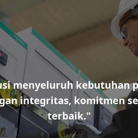
lusi menyeluruh kebutuhan
p
an integritas, komitmen se
terbaik."