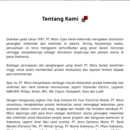
Tentang Kami
Didirikan pada tahun 1997, PT. Mitra Cipta Hardi elektrindo merupakan distributor
perangkat mekanikal dan elektrikal di Jakarta. Seiring berjalannya waktu,
perusahaan ini terus mengalami pertumbuhan yang pesat dalam bisnisnya
sehingga menjadikannya sebagai distributor terpercaya dan pemain utama di
pasar Indonesia.
Berbagai pencapaian dan penghargaan yang diraih PT. Mitra berkat komitmen
tinggi untuk selalu memberikan produk berkualitas dan layanan terbaik kepada
para kustomernya.
Saat ini, PT. Mitra menyediakan berbagai macam kebutuhan produk mekanikal dan
elektrikal dari merk terkenal internasional, seperti Schneider Electric, Legrand,
KARCHER, Philips, Simon, APC, 3M, Clipsal, Honeywell, Geze dan Luxfit.
Dengan mengusung tagline One Stop Solution for Your Electrical Needs, PT. Mitra
senantiasa menghadirkan produk berkualitas untuk melengkapi kebutuhan para
kustomer dalam sistem satu atap, lengkap dan mudah. Hal tersebut membuat PT.
Mitra dipercaya oleh para klien sebagai distributor utama perangkat mekanikal
dan elektrikal untuk kebutuhan proyek besar properti dan bangunan komersial di
Indoneisa, seperti Sinar Mas Land Limited, PT. Astra Daihatsu Motor, PT. Bank
Mandiri (Persero) Tbk., PT. Wilmar Group, PT. Nestle Indonesia, PT. Pfizer Indonesia,